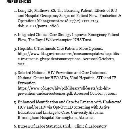
REFERENCES
Long EF, Mathews KS. The Boarding Patient: Effects of ICU
and Hospital Occupancy Surges on Patient Flow. Production &
Operations Management.2018;27(12):2122-2143.
doi:10.1111/poms.12808
Integrated Clinical Care Strategy Improves Emergency Patient
Flow, The Royal Wolverhampton NHS Trust.
Hepatitis C Treatments Give Patients More Options.
https://www.fda.gov/consumers/consumerupdates/hepatitis-
c-treatments-givepatientsmoreoptions. Accessed October 7,
2021.
Selected National HIV Prevention and Care Outcomes.
National Center for HIV/AIDs, Viral Hepatitis, STD and TB
Prevention.
https://www.cdc.gov/hiv/pdf/library/slidesets/cdc-hiv-
prevention-andcareoutcomes.pdf. Accessed October 7, 2021.
Enhanced Identification and Care for Patients with Undetected
HCV and/or HIV via Opt-Out ED Screening with Active
Education and Linkage to Care. University Alabama
Birmingham Hospital Birmingham, Alabama.
Bureau Of Labor Statistics. (n.d.). Clinical Laboratory