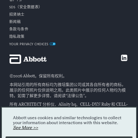
客户门户
SDS（安全数据表）
招贤纳士
新闻稿
条款与条件
隐私政策
YOUR PRIVACY CHOICES
©2026 Abbott。保留所有权利。
本网站引用的所有商标均为雅培集团公司或其各自所有者的商标。
展示的任何照片仅供说明之用。此类照片中展示的任何人物均为模
特。如需了解更多详情，请阅读“法律公告”。
所有 ARCHITECT 分析仪、Alinity hq、CELL-DYN Ruby 和 CELL-
DYN Emerald 22 AL 仪器均属于 I 类激光产品。ACCELERATOR
APS 和 ACCELERATOR a3600 属于 II 类激光产品。
Abbott uses cookies and similar technologies to collect
your information about interactions with this website.
Alinity、ARCHITECT 和 CELL-DYN 系统旨在用于对人源样本进行
See More >>
体外诊断检测。请仔细阅读系统手册中的说明以及标签和/或试剂说
明。