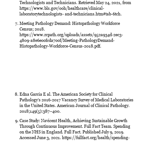
Technologists and Technicians. Retrieved May 24, 2021, from
https://www.bls.gov/ooh/healthcare/clinical-
laboratorytechnologists- and-technicians.htm#tab-6tch.
Meeting Pathology Demand: Histopathology Workforce
Census; 2018.
https://www.rcpath.org/uploads/assets/952a934d-2ec3-
4809-a8e6eoofcda7oof/Meeting-PathologyDemand-
Histopathology-Workforce-Census-2018.pdf.
Edna Garcia E al. The American Society for Clinical
Pathology’s 2016-2017 Vacancy Survey of Medical Laboratories
in the United States. American Journal of Clinical Pathology.
2018;149(5):387–400.
Case Study: Navicent Health, Achieving Sustainable Growth
Through Continuous Improvement. Full Fact Team. Spending
on the NHS in England. Full Fact. Published July 9, 2019.
Accessed June 3, 2021. https://fullfact.org/health/spending-