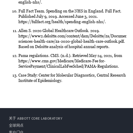
english-nhs/.
Full Fact Team. Spending on the NHS in England. Full Fact.
Published July 9, 2019. Accessed June 3, 2021.
https://fullfact.org/health/spending-english-nhs/.
Allen S. 2020 Global Healthcare Outlook. 2019.
https://www2.deloitte.com/content/dam/Deloitte/za/Documents/l
sciences-health-care/za-2020-global-health-care-outlook.pdf.
Based on Deloitte analysis of hospital annual reports.
Pama regulations. CMS. (n.d.). Retrieved May 24, 2021, from
https://www.cms.gov/Medicare/Medicare-Fee for-
ServicePayment/ClinicalLabFeeSched/PAMA-Regulations.
Case Study: Center for Molecular Diagnostics, Central Research
Institute of Epidemiology.
关于 ABBOTT CORE LABORATORY
全球网点