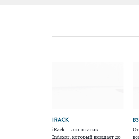
IRACK
ВЗ
iRack — это штатив
От
Indexor, который вмещает до
вс