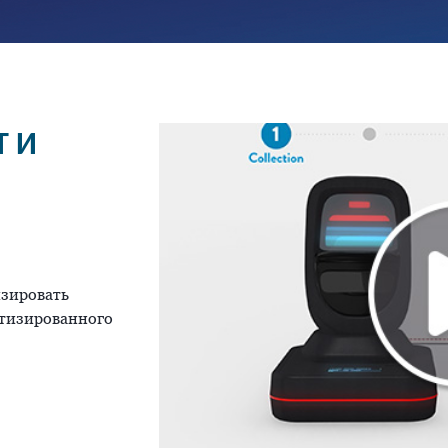
Т И
изировать
тизированного