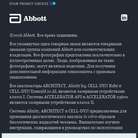
YOUR PRIVACY CHOICES
©2026 Abbott. Все права защищены.
Все упомянутые здесь товарные знаки являются товарными
знаками группы компаний Abbott или соответствующих
владельцев. Все фотографии представлены исключительно в
иллюстративных целях. Люди, изображенные на таких
фотографиях, могут являться моделями. Для получения
дополнительной информации ознакомьтесь с правовым
уведомлением.
Все анализаторы ARCHITECT, Alinity hq, CELL-DYN Ruby и
CELL-DYN Emerald 22 AL являются лазерными устройствами
класса I. Системы ACCELERATOR APS и ACCELERATOR a3600
являются лазерными устройствами класса II.
Системы Alinity, ARCHITECT и CELL-DYN предназначены для
проведения диагностического анализа
in vitro
образцов
биологических жидкостей человека. Внимательно изучите
инструкции, содержащиеся в руководствах по эксплуатации
систем, а также на этикетках и/или листках-вкладышах