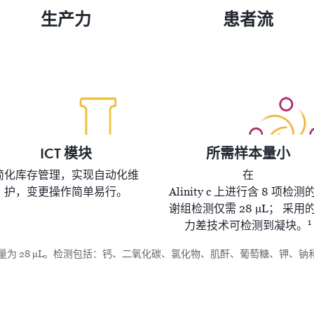
生产力
患者流
ICT 模块
所需样本量小
简化库存管理，实现自动化维
在
护，变更操作简单易行。
Alinity c 上进行含 8 项检测
谢组检测仅需 28 µL； 采用
1
力差技术可检测到凝块。
所需样本量为 28 µL。检测包括：钙、二氧化碳、氯化物、肌酐、葡萄糖、钾、