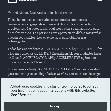
©2026 Abbott. Reservados todos los derechos.
Todas las marcas comerciales mencionadas son marcas
comerciales del grupo de empresas Abbott o de sus respectivos
propietarios. Las fotografías aquí mostradas se utilizan solo para
fines ilustrativos. Las personas que aparecen en dichas fotografías
pueden ser modelos. Lea el aviso legal para obtener más
información.
Todos los analizadores ARCHITECT, Alinity hq, CELL-DYN Ruby
y los instrumentos CELL-DYN Emerald 22 AL son productos láser
de Clase I. ACCELERATOR APS y ACCELERATOR a3600 son
productos láser de Clase II.
Los sistemas Alinity, ARCHITECT y CELL-DYN se han concebido
para realizar pruebas diagnósticas
in vitro
con muestras de origen
humano. Lea atentamente las instrucciones de los manuales del
sistema, así como el etiquetado y/o las instrucciones de los
reactivos.
Abbott uses cookies and similar technologies to collect
your information about interactions with this website.
Este sitio web contiene información general sobre nuestros
See More >>
productos vendidos en todo el mundo. La disponibilidad del
producto varía según el país. Para conocer la disponibilidad de los
Accept
productos en su país, póngase en contacto con su representante