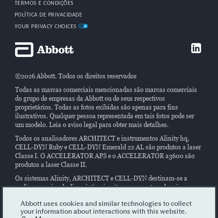
TERMOS E CONDIÇÕES
POLÍTICA DE PRIVACIDADE
YOUR PRIVACY CHOICES
©2026 Abbott. Todos os direitos reservados
Todas as marcas comerciais mencionadas são marcas comerciais
do grupo de empresas da Abbott ou de seus respectivos
proprietários. Todas as fotos exibidas são apenas para fins
ilustrativos. Qualquer pessoa representada em tais fotos pode ser
um modelo. Leia o aviso legal para obter mais detalhes.
Todos os analisadores ARCHITECT e instrumentos Alinity hq,
CELL-DYN Ruby e CELL-DYN Emerald 22 AL são produtos a laser
Classe I. O ACCELERATOR APS e o ACCELERATOR a3600 são
produtos a laser Classe II.
Os sistemas Alinity, ARCHITECT e CELL-DYN destinam-se a
realizar ensaios de diagnóstico
in vitro
em amostras de origem
humana. Leia atentamente as instruções nos manuais do sistema e
nas instruções dos rótulos e/ou do reagente.
Abbott uses cookies and similar technologies to collect
your information about interactions with this website.