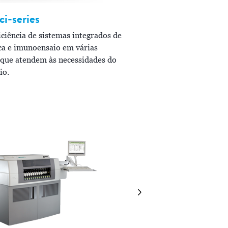
ci-series
ALINITY
c
ciência de sistemas integrados de
O sistema de química cl
ca e imunoensaio em várias
o rendimento de testes c
que atendem às necessidades do
qualidade para oferecer
io.
preciso.