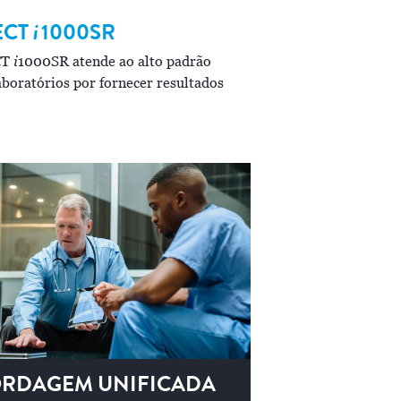
ECT
i
1000SR
ARCHITECT
i
20
i
CT
1000SR atende ao alto padrão
i
O ARCHITECT
2000SR 
aboratórios por fornecer resultados
trabalho dos laboratório
resultados com confiança
RDAGEM UNIFICADA