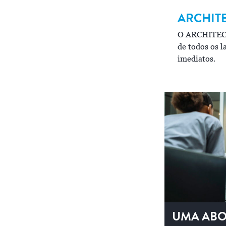
ARCHIT
RCHITECT
ci
16200
O ARCHITE
ci
 ARCHITECT
16200 foi projetado para lidar
de todos os l
m cargas de trabalho de alto volume e
imediatos.
omplexas.
UMA ABO