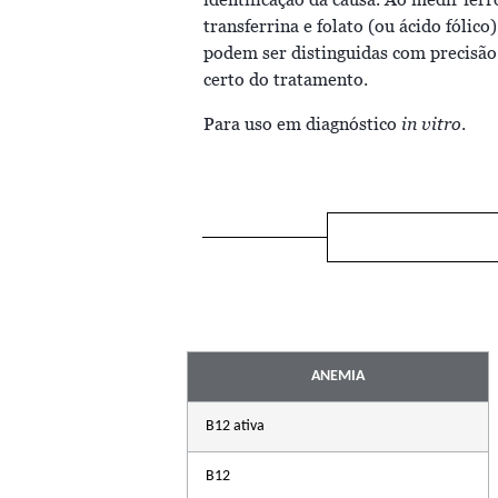
identificação da causa. Ao medir ferro
transferrina e folato (ou ácido fólico
podem ser distinguidas com precisão
certo do tratamento.
in vitro
Para uso em diagnóstico
.
ANEMIA
B12 ativa
B12