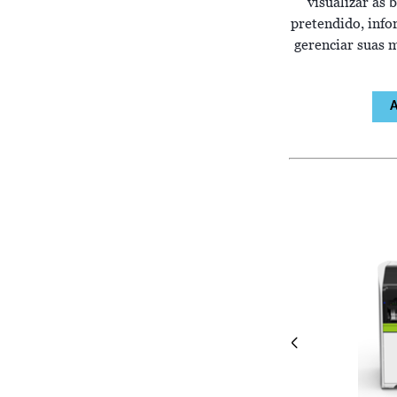
visualizar as 
pretendido, info
gerenciar suas m
A