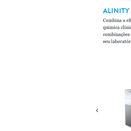
ALINITY
LINITY
i
Combina a efi
química clíni
iliza comprovada tecnologia de detecção de
combinações 
uimioluminescência CHEMIFLEX com projeto
seu laboratór
novador para maximizar a produtividade.