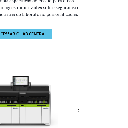
bulas específicas do ensaio para o uso
rmações importantes sobre segurança e
étricas de laboratório personalizadas.
CESSAR O LAB CENTRAL