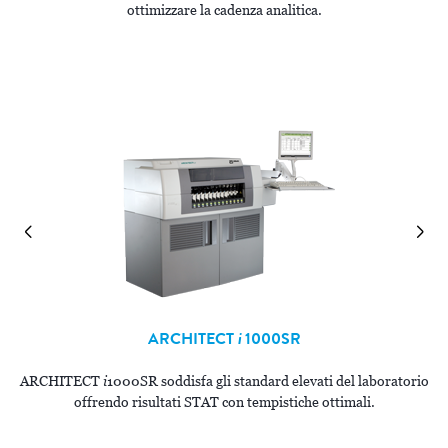
ottimizzare la cadenza analitica.
 le
im
ARCHITECT
i
1000SR
ARCHITECT
i
1000SR soddisfa gli standard elevati del laboratorio
offrendo risultati STAT con tempistiche ottimali.
o