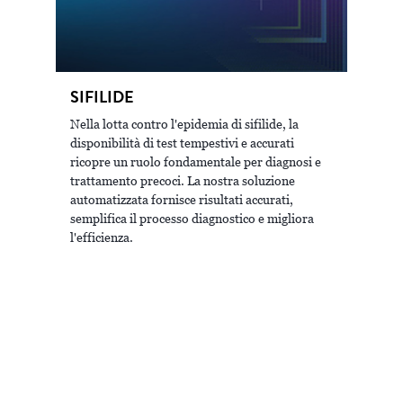
SIFILIDE
PA
Nella lotta contro l'epidemia di sifilide, la
Ril
he
disponibilità di test tempestivi e accurati
nell
ricopre un ruolo fondamentale per diagnosi e
mini
trattamento precoci. La nostra soluzione
bam
automatizzata fornisce risultati accurati,
forn
semplifica il processo diagnostico e migliora
lavo
l'efficienza.
Vis