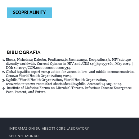
SCOPRI ALINITY
BIBLIOGRAFIA
Bbosa, Nicholasa; Kaleebu, Pontianoa,b; Ssemwanga, Deogratiusa,b. HIV subtype
diversity worldwide. Current Opinion in HIV and AIDS 14(3):p 153-160, May 2019. |
DOI: 10.1097/COH.0000000000000534.
Global hepatitis report 2024: action for access in low- and middle-income countries.
Geneva: World Health Organization; 2024.
Syphilis.”World Health Organization, World Health Organization,
www.who.int/news-room/fact-sheets/detail/syphilis. Accessed 14 Aug. 2024.
Institute of Medicine Forum on Microbial Threats. Infectious Disease Emergence:
Past, Present, and Future.
INFORMAZIONI SU ABBOTT CORE LABORATORY
SEDI NEL MONDO