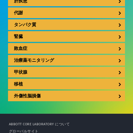
肝疾患
代謝
タンパク質
腎臓
敗血症
治療薬モニタリング
甲状腺
移植
外傷性脳損傷
ABBOTT CORE LABORATORY について
グローバルサイト