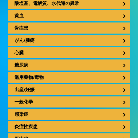
酸塩基、電解質、水代謝の異常
貧血
骨疾患
がん/腫瘍
心臓
糖尿病
濫用薬物/毒物
出産/妊娠
一般化学
感染症
炎症性疾患