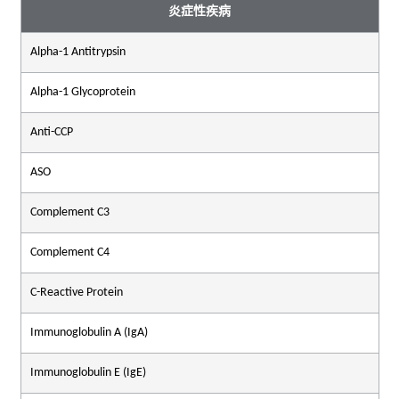
炎症性疾病
Alpha-1 Antitrypsin
Alpha-1 Glycoprotein
Anti-CCP
ASO
Complement C3
Complement C4
C-Reactive Protein
Immunoglobulin A (IgA)
Immunoglobulin E (IgE)