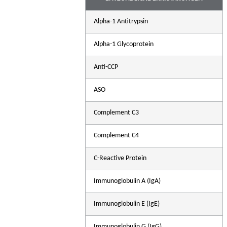
Alpha-1 Antitrypsin
Alpha-1 Glycoprotein
Anti-CCP
ASO
Complement C3
Complement C4
C-Reactive Protein
A
Immunoglobulin A (IgA)
N
C
Immunoglobulin E (IgE)
i
Immunoglobulin G (IgG)