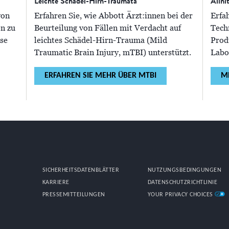
Leichte Schädel-Hirn-Traumata
Alini
von
Erfahren Sie, wie Abbott Ärzt:innen bei der
Erfah
en zu
Beurteilung von Fällen mit Verdacht auf
Tech
ise
leichtes Schädel-Hirn-Trauma (Mild
Prod
Traumatic Brain Injury, mTBI) unterstützt.
Labo
ERFAHREN SIE MEHR ÜBER MTBI
M
SICHERHEITSDATENBLÄTTER
NUTZUNGSBEDINGUNGEN
KARRIERE
DATENSCHUTZRICHTLINIE
PRESSEMITTEILUNGEN
YOUR PRIVACY CHOICES