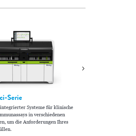
ci-Serie
ALINITY
c
 integrierter Systeme für klinische
mmunassays in verschiedenen
Das kompakte System für
n, um die Anforderungen Ihres
maximiert den Testdurc
üllen.
Assays für eine effizient