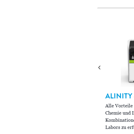
ALINITY
LINITY
i
Alle Vorteile
Chemie und I
utzt bewährte CHEMIFLEX-
Kombinatione
hemilumineszenz-Detektionstechnologie mit
Labors zu erf
nnovativem Design zur Maximierung des