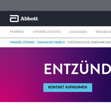
MARKEN
UNSERE LÖSUNG
LÖSUNGEN
WISSENS
UNSERE LÖSUNG
DIAGNOSE PANELS
ENTZÜNDLICHE ERKRANKUN
ENTZÜND
KONTAKT AUFNEHMEN