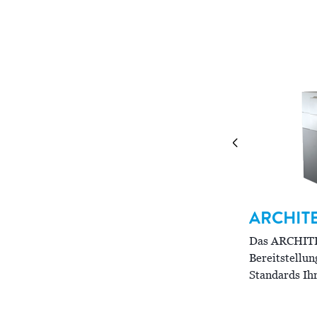
urchsatzes.
ARCHIT
RCHITECT
ci
16200
Das ARCHI
ci
as ARCHITECT
16200 ist für Labore mit
Bereitstellu
ohem Durchsatz und komplexen
Standards Ih
rbeitsanforderungen ausgelegt.