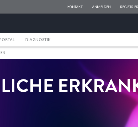
KONTAKT
ANMELDEN
REGISTRIE
PORTAL
DIAGNOSTIK
GEN
LICHE ERKRA