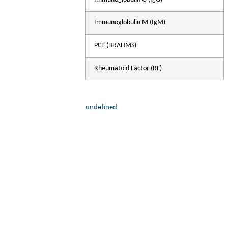
D
Immunoglobulin M (IgM)
PCT (BRAHMS)
Rheumatoid Factor (RF)
undefined
A
D
h
A