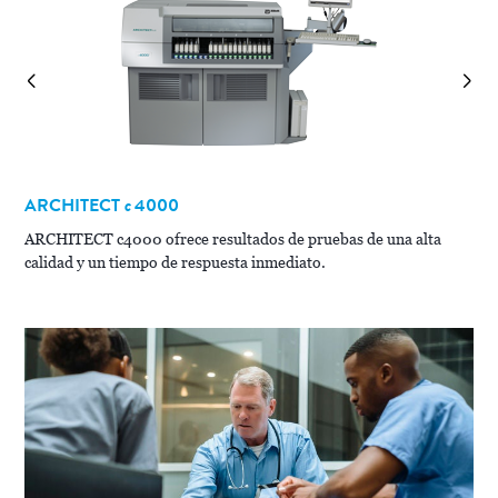
ARCHITECT
c
4000
A
ARCHITECT c4000 ofrece resultados de pruebas de una alta
calidad y un tiempo de respuesta inmediato.
e
Co
re