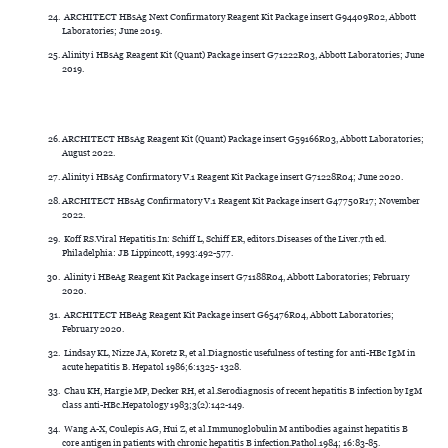
ARCHITECT HBsAg Next Confirmatory Reagent Kit Package insert G94409R02, Abbott
Laboratories; June 2019.
Alinity i HBsAg Reagent Kit (Quant) Package insert G71222R03, Abbott Laboratories; June
2019.
ARCHITECT HBsAg Reagent Kit (Quant) Package insert G59166R03, Abbott Laboratories;
August 2022.
Alinity i HBsAg Confirmatory V.1 Reagent Kit Package insert G71228R04; June 2020.
ARCHITECT HBsAg Confirmatory V.1 Reagent Kit Package insert G47750R17; November
2022.
Koff RS.Viral Hepatitis.In: Schiff L, Schiff ER, editors.Diseases of the Liver.7th ed.
Philadelphia: JB Lippincott, 1993:492-577.
Alinity i HBeAg Reagent Kit Package insert G71188R04, Abbott Laboratories; February
2020.
ARCHITECT HBeAg Reagent Kit Package insert G65476R04, Abbott Laboratories;
February 2020.
Lindsay KL, Nizze JA, Koretz R, et al.Diagnostic usefulness of testing for anti-HBc IgM in
acute hepatitis B. Hepatol 1986;6:1325- 1328.
Chau KH, Hargie MP, Decker RH, et al.Serodiagnosis of recent hepatitis B infection by IgM
class anti-HBc.Hepatology 1983;3(2):142-149.
Wang A-X, Coulepis AG, Hui Z, et al.Immunoglobulin M antibodies against hepatitis B
core antigen in patients with chronic hepatitis B infection.Pathol.1984; 16:83-85.