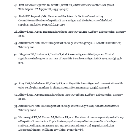
Koff RS.Viral Hepatitis.In: Schiff L, Schiff ER, editors.Diseases of the Liver.7th ed.
Philadelphia: JB Lippincott, 1993:492-577.
Dodd RY, Popovsky MA, Members of the Scientific Section Coordinating
Committee.Antibodies to hepatitis B core antigen and the infectivity of the blood
supply.Transfusion 1991;31(5):443-449.
Alinity i Anti-HBc II Reagent Kit Package insert G71214R05, Abbott Laboratories; January
2021.
ARCHITECT Anti-HBc II Reagent Kit Package insert G47715R11, Abbott Laboratories;
February 2021.
Magnius LO, Lindholm A, Lundin P, et al.A new antigen-antibody system.Clinical
significance in long-term carriers of hepatitis B surface antigen.JAMA 1975;231(4):356-
359.
Ling C-M, Mushahwar IK, Overby LR, et al.Hepatitis B e-antigen and its correlation with
other serological markers in chimpanzees.Infect.Immun.1979;24(2):352-356.
Alinity i Anti-HBe Reagent Kit Package insert G71185R04, Abbott Laboratories; January
2020.
ARCHITECT Anti-HBe Reagent Kit Package insert G60570R08, Abbott Laboratories;
February 2020.
Wainwright RB, McMahon BJ, Bulkow LR, et al.Duration of immunogenicity and efficacy
of hepatitis B vaccine in a Yupik Eskimo population-preliminary results of an 8-year
study.In: Hollinger FB, Lemon SM, Margolis HS, editors.Viral Hepatitis and Liver
Disease.Baltimore: Williams & Wilkins, 1991:762-766.