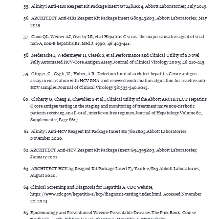
Alinity i Anti-HBs Reagent Kit Package insert G72481R04, Abbott Laboratories; July 2019.
ARCHITECT Anti-HBs Reagent Kit Package insert G80543R03, Abbott Laboratories; May
2019.
Choo QL, Weiner AJ, Overby LR, et al.Hepatitis C virus: the major causative agent of viral
non-A, non-B hepatitis.Br. Med.J. 1990; 46:423-441.
Mederacke I, Wedermeyer H, Ciesek S, et al.Performance and Clinical Utility of a Novel
Fully Automated HCV-Core Antigen Assay.Journal of Clinical Virology 2009; 46:210-215.
Ottiger, C.; Gygli, N.; Huber, A.R., Detection limit of architect hepatitis C core antigen
assay in correlation with HCV RNA, and renewed confirmation algorithm for reactive anti-
HCV samples.Journal of Clinical Virology 58:535-540.2013.
Cloherty G, Cheng K, Chevaliez S et al., Clinical utility of the Abbott ARCHITECT Hepatitis
C core antigen testing in the staging and monitoring of treatment naive non-cirrhotic
patients receiving an all-oral, interferon-free regimen.Journal of Hepatology Volume 62,
Supplement 2, Page S617.
Alinity i Anti-HCV Reagent Kit Package Insert H07801R03.Abbott Laboratories;
November 2020.
ARCHITECT Anti-HCV Reagent Kit Package Insert G94395R03. Abbott Laboratories;
January 2021.
ARCHITECT HCV Ag Reagent Kit Package Insert F5-Y406-2/R13.Abbott Laboratories;
August 2020.
Clinical Screening and Diagnosis for Hepatitis A. CDC website,
https://www.cdc.gov/hepatitis-a/hcp/diagnosis-testing/index.html. Accessed November
22, 2024.
Epidemiology and Prevention of Vaccine-Preventable Diseases.The Pink Book: Course