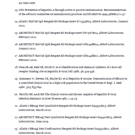
43:1494-1499.
CDC.Prevention of hepatitis A through active or passive immunization: Recommendations
of the advisory committee on immunization practices (ACIP).MMWR 1999;48(RR12):1-37.
Alinity i HAVAb IgG Reagent Kit Package insert G71335R05, Abbott Laboratories; January
2021.
ARCHITECT HAVAb IgG Reagent Kit Package insert G67567R04, Abbott Laboratories;
February 2021.
ARCHITECT HAVAb IgM Reagent Kit Package insert G80448R04, Abbott Laboratories;
January 2022.
ARCHITECT HAVAb IgM Reagent Kit Package insert G80448R02, Abbott Laboratories;
February 2020.
Neurath AR, Kent SB, Strick N, et al.Identification and chemical synthesis of a host cell
receptor binding site on hepatitis B virus.Cell 1986; 46:429-436.
Szmuness W, Stevens CE, Harley EJ, et al.Hepatitis B vaccine: Demonstration of efficacy in
a controlled clinical trial in a high-risk population in the United States.N Engl. J. Med
1980; 303:833-841.
Perrillo RP, Aach RD.The clinical course and chronic sequelae of hepatitis B virus
infection.Seminars in Liver Disease 1981; 1:15-25.
Alinity i HBsAg Next Qualitative Reagent Kit Package insert G94551R03, Abbott
Laboratories; March 2020.
ARCHITECT HBsAg Next Qualitative Reagent Kit Package insert G94410R03, Abbott
Laboratories; June 2019.
Alinity i HBsAg Next Confirmatory Reagent Kit Package insert G94552R02, Abbott
Laboratories; March 2020.