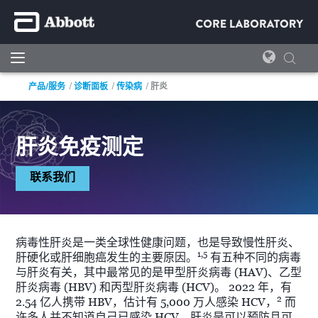
产品/服务
诊断面板
传染病
肝炎
肝炎免疫测定
联系我们
病毒性肝炎是一类全球性健康问题，也是导致慢性肝炎、
1,5
肝硬化或肝细胞癌发生的主要原因。
有五种不同的病毒
与肝炎有关，其中最常见的是甲型肝炎病毒 (HAV)、乙型
肝炎病毒 (HBV) 和丙型肝炎病毒 (HCV)。 2022 年，有
2
2.54 亿人携带 HBV，估计有 5,000 万人感染 HCV，
而
许多人并不知道自己已感染 HCV。肝炎是可以预防且可