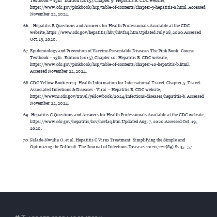
Textbook – 13th Edition (2015), Chapter 9: Hepatitis A. CDC website,
https://www.cdc.gov/pinkbook/hcp/table-of-contents/chapter-9-hepatitis-a.html. Accessed
November 22, 2024.
Hepatitis B Questions and Answers for Health Professionals.Available at the CDC
website, https://www.cdc.gov/hepatitis/hbv/hbvfaq.htm.Updated July 28, 2020.Accessed
Oct. 19, 2020.
Epidemiology and Prevention of Vaccine-Preventable Diseases.The Pink Book: Course
Textbook – 13th Edition (2015), Chapter 10: Hepatitis B. CDC website,
https://www.cdc.gov/pinkbook/hcp/table-of-contents/chapter-10-hepatitis-b.html.
Accessed November 22, 2024.
CDC Yellow Book 2024: Health Information for International Travel, Chapter 5: Travel-
Associated Infections & Diseases - Viral – Hepatitis B. CDC website,
https://wwwnc.cdc.gov/travel/yellowbook/2024/infections-diseases/hepatitis-b. Accessed
November 22, 2024.
Hepatitis C Questions and Answers for Health Professionals.Available at the CDC website,
https://www.cdc.gov/hepatitis/hcv/hcvfaq.htm.Updated Aug. 7, 2020.Accessed Oct. 19,
2020.
Falade-Nwulia O, et al. Hepatitis C Virus Treatment: Simplifying the Simple and
Optimizing the Difficult. The Journal of Infectious Diseases 2020;222(S9):S745–57.