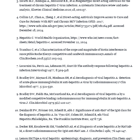
Zoratti M.J., Siddiqua A., Morassut R.E., et al.Pangenotypic direct acting antivirals for the
treatment of chronic hepatitis C virus infection: A systematic literature review and meta-
analysis; Elsevier.Clinical Medicine.2020;18, 100237.
Collins L.F., Chan A., Zheng J., et al.Direct-Acting Antivirals Improve Access to Care and
Cure for Patients With HIV and Chronic HCV Infection OFID. 2017;
https://www.ncbi.nlm.nih.gov/pmc/articles/PMC5753271/pdf/ofx264.pdf. Accessed
December 18, 2024.
Hepatitis C. World Health Organization, https://www.who.int/news-room/fact-
sheets/detail/hepatitis-c. Accessed November 22, 2024.
Trambas C, et a l.Characterization of the scope and magnitude of biotin interference in
susce ptible Roche Elecsys competitive and sandwich immunoassays.Annals of
Clin.Biochem.2018;55(2):205-215.
Locarnini SA, Ferris AA, Lehmann NI, Gust ID.The antibody response following hepatitis A
infection.Intervirology 1977; 8:309-318.
Bradley DW, Maynard JE, Hindman SH, et al.Serodiagnosis of viral hepatitis A: detection
of acute-phase immunoglobulin M anti-hepatitis A virus by radioimmunoassay.J Clin
Microbiol 1977; 5:521-530.
Bradley DW, Fields HA, McCaustland KA, et al.Serodiagnosis of viral hepatitis A by a
modified competitive binding radioimmunoassay for immunoglobulin M anti-hepatitis A
virus.J. Clin.Microbiol 1979;9(1):120-127.
Deinhardt FW, Frösner GG, Scheidt R, Abb J. Significance of anti-HAV of the IgM class for
the diagnosis of hepatitis A. In: Vyas GN, Cohen SN, Schmid R, eds.Viral
Hepatitis.Philadelphia, PA: The Franklin Institute Press; 1978:736.
Decker RH, Kosakowski SM, Vanderbilt AS, et al.Diagnosis of acute hepatitis A by HAVAB-
M, a direct radioimmunoassay for IgM anti-HAV.Am. J. Clin.Patho.l 1981; 76:140-147.
Lemon SM.Type A viral hepatitis: epidemiology, diagnosis, and prevention.Clin.Chem 1997;