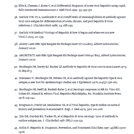
Eble K, Clemens J, Krenc C, et al.Differential diagnosis of acute viral hepatitis using rapid,
fully automated immunoassays.J. Med.Virol.1991; 33:139-150.
Gerlich WH, Uy A, Lambrecht F, et al.Cutoff levels of immunoglobulin M antibody against
viral core antigen for differentiation of acute, chronic, and past hepatitis B virus
infections.J. Clin.Microbiol 1986; 24:288-293
Gerlich WH.Medical Virology of Hepatitis B how it began and where we are now
Virol.J.2013; 10:239.
Alinity i Anti-HBc IgM Reagent Kit Package insert G71211R05, Abbott Laboratories;
January 2020.
ARCHITECT Anti-HBc IgM Reagent Kit Package insert G60417R05, Abbott Laboratories;
January 2020.
Hoofnagle JH, Gerety RJ, Barker LF.Antibody to hepatitis-B-virus core in man.Lancet 1973;
II:869-873.
Szmuness W, Hoofnagle JH, Stevens CE, et al.Antibody against the hepatitis type B core
antigen.A new tool for epidemiologic studies.Am J Epidemiol 1976;104(3):256-262.
Hoofnagle JH, Seeff LB, Buskell-Bales Z, et al.Serologic responses in HB.In: Vyas GN,
Cohen SN, Schmid R, editors.Viral Hepatitis.Philadelphia, PA: Franklin Institute Press;
1978:219-242.
Krugman S, Overby LR, Mushahwar IK, et al.Viral hepatitis, type B studies on natural
history and prevention re-examined.N. Engl. J. Med 1979; 300:101-106.
Zito DR, Gurdak RG, Tucker FL, et al.Hepatitis B virus serology: Loss of antibody to
surface antigen.Am. J. Clin.Pathol 1987;88(2):229-231.
Gitlin N. Hepatitis B; Diagnosis, Prevention, and Treatment.Clin.Chem 1997;43(8B);1500-
1506.