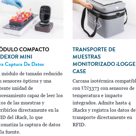
ÓDULO COMPACTO
TRANSPORTE DE
NDEXOR MINI
MUESTRAS
ra Captura De Datos
MONITORIZADO
i
LOGGE
CASE
 módulo de tamaño reducido
n sensores ópticos y una
Carcasa isotérmica compatib
tente unidad de
con UN3373 con sensores de
ocesamiento capaz de leer los
temperatura e impacto
tos de las muestras y
integrados. Admite hasta 4
cribirlos directamente en la
iRacks y registra los datos de
ID del iRack, lo que
transporte directamente en
tomatiza la captura de datos
RFID.
la fuente.