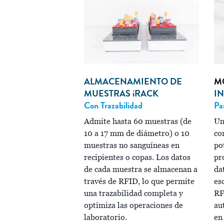
ALMACENAMIENTO DE
M
MUESTRAS
i
RACK
I
Con Trazabilidad
Pa
Admite hasta 60 muestras (de
Un
10 a 17 mm de diámetro) o 10
co
muestras no sanguíneas en
po
recipientes o copas. Los datos
pr
de cada muestra se almacenan a
da
través de RFID, lo que permite
es
una trazabilidad completa y
RF
optimiza las operaciones de
au
laboratorio.
en 