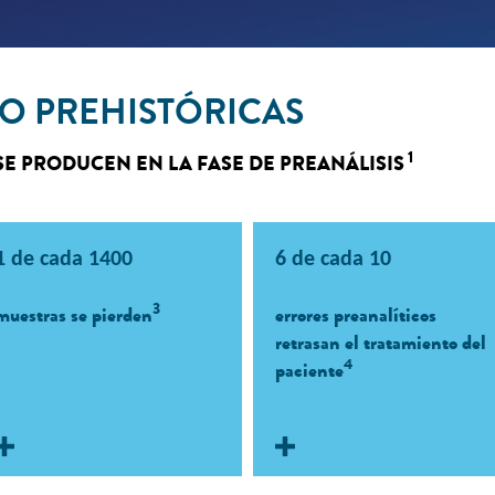
NO PREHISTÓRICAS
1
 SE PRODUCEN EN LA FASE DE PREANÁLISIS
Muestras perdidas
Condiciones d
1 de cada 1400
6 de cada 10
transport
La pérdida de muestras en la
3
muestras se pierden
errores preanalíticos
fase preanalítica provoca
Unas malas condiciones d
retrasan el tratamiento del
errores, retrasa el
transporte ponen en riesgo l
4
paciente
diagnóstico y genera un
integridad de las muestras 
retrasan el diagnóstico
desperdicio de recursos.