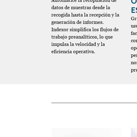
O
Automatice la recopilación de
datos de muestras desde la
E
recogida hasta la recepción y la
Gr
generación de informes.
us
Indexor simplifica los flujos de
fac
trabajo preanalíticos, lo que
co
impulsa la velocidad y la
op
eficiencia operativa.
pe
no
pre