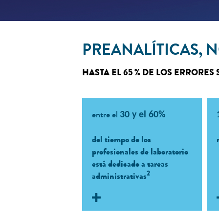
PREANALÍTICAS, 
HASTA EL 65 % DE LOS ERRORES
Carga manual
entre el
30 y el 60%
Las tareas preanalíticas
del tiempo de los
fuera del laboratorio
profesionales de laboratorio
dependen de procesos
está dedicado a tareas
manuales complejos que
2
administrativas
requieren un registro
preciso.