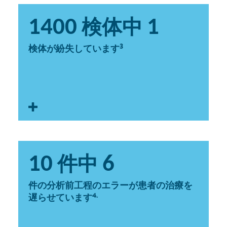
サンプルの紛失
1400
1
検体中
分析前工程でサンプルを紛失すると、エラーの発生
や診断の遅れ、リソースの無駄につながります。
3
検体が紛失しています
搬送の状態
10
6
件中
搬送の状態が不適切な場合、サンプルの完全性が損
なわれ、診断が遅れるおそれがあります。
件の分析前工程のエラーが患者の治療を
4.
遅らせています