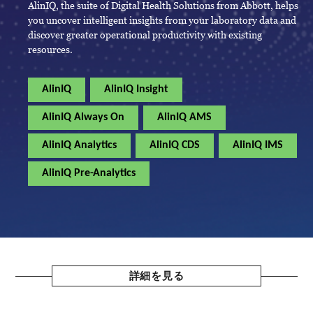
AlinIQ, the suite of Digital Health Solutions from Abbott, helps
you uncover intelligent insights from your laboratory data and
discover greater operational productivity with existing
resources.
AlinIQ
AlinIQ Insight
AlinIQ Always On
AlinIQ AMS
AlinIQ Analytics
AlinIQ CDS
AlinIQ IMS
AlinIQ Pre-Analytics
詳細を見る