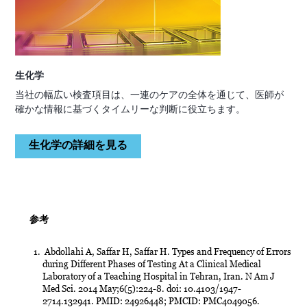
生化学
当社の幅広い検査項目は、一連のケアの全体を通じて、医師が
確かな情報に基づくタイムリーな判断に役立ちます。
生化学の詳細を見る
参考
Abdollahi A, Saffar H, Saffar H. Types and Frequency of Errors
during Different Phases of Testing At a Clinical Medical
Laboratory of a Teaching Hospital in Tehran, Iran. N Am J
Med Sci. 2014 May;6(5):224-8. doi: 10.4103/1947-
2714.132941. PMID: 24926448; PMCID: PMC4049056.