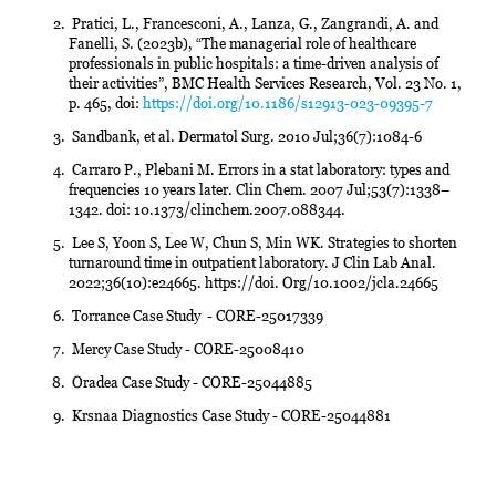
Pratici, L., Francesconi, A., Lanza, G., Zangrandi, A. and
Fanelli, S. (2023b), “The managerial role of healthcare
professionals in public hospitals: a time-driven analysis of
their activities”, BMC Health Services Research, Vol. 23 No. 1,
p. 465, doi:
https://doi.org/10.1186/s12913-023-09395-7
Sandbank, et al. Dermatol Surg. 2010 Jul;36(7):1084-6
Carraro P., Plebani M. Errors in a stat laboratory: types and
frequencies 10 years later. Clin Chem. 2007 Jul;53(7):1338–
1342. doi: 10.1373/clinchem.2007.088344.
Lee S, Yoon S, Lee W, Chun S, Min WK. Strategies to shorten
turnaround time in outpatient laboratory. J Clin Lab Anal.
2022;36(10):e24665. https://doi. Org/10.1002/jcla.24665
Torrance Case Study - CORE-25017339
Mercy Case Study - CORE-25008410
Oradea Case Study - CORE-25044885
Krsnaa Diagnostics Case Study - CORE-25044881