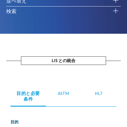
並べ替え
検索
LIS との統合
目的と必要
ASTM
HL7
条件
目的