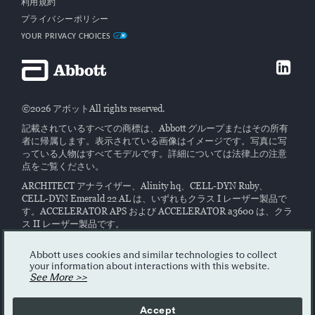
利用規約
プライバシーポリシー
YOUR PRIVACY CHOICES
©2026 アボットAll rights reserved.
記載されているすべての商標は、Abbott グループまたはその所有
者に帰属します。表示されている画像はイメージです。写真に写
っている人物はすべてモデルです。詳細については法律上の注意
点をご覧ください。
ARCHITECT アナライザー、Alinity hq、CELL-DYN Ruby、
CELL-DYN Emerald 22 AL は、いずれもクラス I レーザー製品で
す。ACCELERATOR APS および ACCELERATOR a3600 は、クラ
ス II レーザー製品です。
Alinity、ARCHITECT、CELL-DYN システムは、ヒト由来の検体
に対する 体外診断検査を実施することを目的としています。シス
Abbott uses cookies and similar technologies to collect
your information about interactions with this website.
テムマニュアル、ラベル、 試薬の指示をよくお読みください。
See More >>
このウェブサイトには、世界で販売されている当社製品に関する
一般的な情報を掲載されています。製品の販売状況は国によって
Accept
異なります。お住まいの国での販売状況については、アボットの