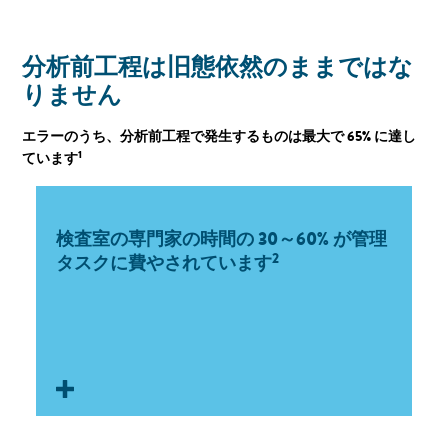
分析前工程は旧態依然のままではな
りません
エラーのうち、分析前工程で発生するものは最大で 65% に達し
1
ています
手作業の負担
検査室の専門家の時間の 30～60% が管理
社外のラボによる分析前工程は複雑な手作業に依存
2
タスクに費やされています
しており、正確な記録管理が求められます。