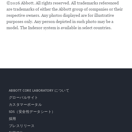
©2026 Abbott. All rights reserved. All trademarks referenced
are trademarks of either the Abbott group of companies or their
respective owners. Any photos displayed are for illustrative
purposes only. Any person depicted in such photo may be a
model. The Indexor system is available in select countries.
ABBOTT CORE LABORATORY について
グローバルサイト
カスタマーポータル
SDS（安全性データシート）
採用
プレスリリース