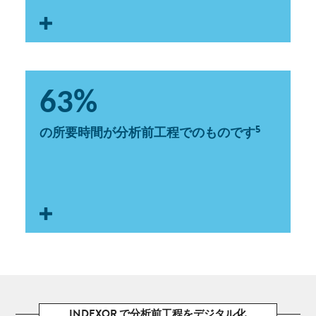
受付での作業負荷
63%
サンプル受付での受入量が急増すると、障害や作業
の中断、スタッフに対する過大な負荷が発生しま
5
の所要時間が分析前工程でのものです
す。
INDEXOR で分析前工程をデジタル化