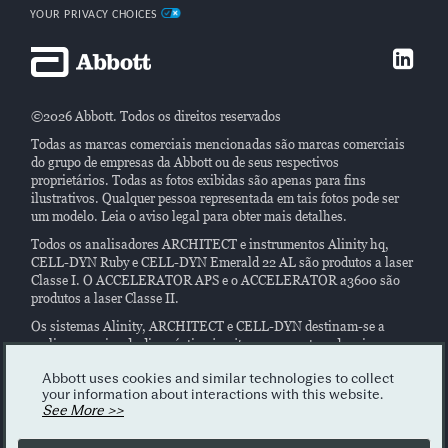
YOUR PRIVACY CHOICES
©2026 Abbott. Todos os direitos reservados
Todas as marcas comerciais mencionadas são marcas comerciais
do grupo de empresas da Abbott ou de seus respectivos
proprietários. Todas as fotos exibidas são apenas para fins
ilustrativos. Qualquer pessoa representada em tais fotos pode ser
um modelo. Leia o aviso legal para obter mais detalhes.
Todos os analisadores ARCHITECT e instrumentos Alinity hq,
CELL-DYN Ruby e CELL-DYN Emerald 22 AL são produtos a laser
Classe I. O ACCELERATOR APS e o ACCELERATOR a3600 são
produtos a laser Classe II.
Os sistemas Alinity, ARCHITECT e CELL-DYN destinam-se a
realizar ensaios de diagnóstico
in vitro
em amostras de origem
humana. Leia atentamente as instruções nos manuais do sistema e
nas instruções dos rótulos e/ou do reagente.
Abbott uses cookies and similar technologies to collect
your information about interactions with this website.
Este site contém informações gerais sobre nossos produtos
See More >>
vendidos em todo o mundo. A disponibilidade do produto varia de
acordo com o país. Para saber a disponibilidade do produto em seu